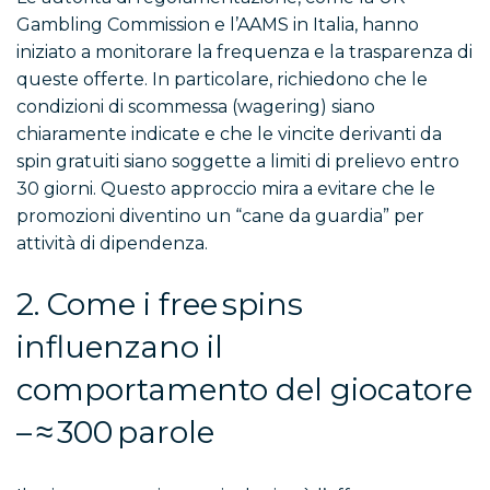
Gambling Commission e l’AAMS in Italia, hanno
iniziato a monitorare la frequenza e la trasparenza di
queste offerte. In particolare, richiedono che le
condizioni di scommessa (wagering) siano
chiaramente indicate e che le vincite derivanti da
spin gratuiti siano soggette a limiti di prelievo entro
30 giorni. Questo approccio mira a evitare che le
promozioni diventino un “cane da guardia” per
attività di dipendenza.
2. Come i free spins
influenzano il
comportamento del giocatore
– ≈ 300 parole