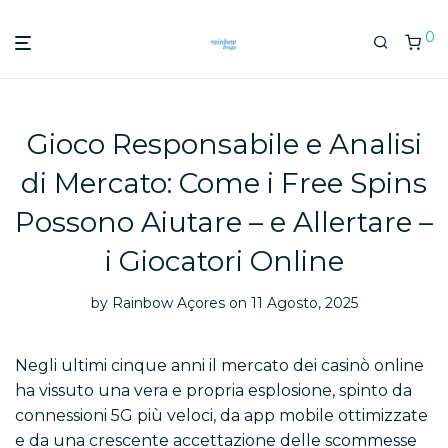
0
Gioco Responsabile e Analisi
di Mercato: Come i Free Spins
Possono Aiutare – e Allertare –
i Giocatori Online
by
Rainbow Açores
on 11 Agosto, 2025
Negli ultimi cinque anni il mercato dei casinò online
ha vissuto una vera e propria esplosione, spinto da
connessioni 5G più veloci, da app mobile ottimizzate
e da una crescente accettazione delle scommesse