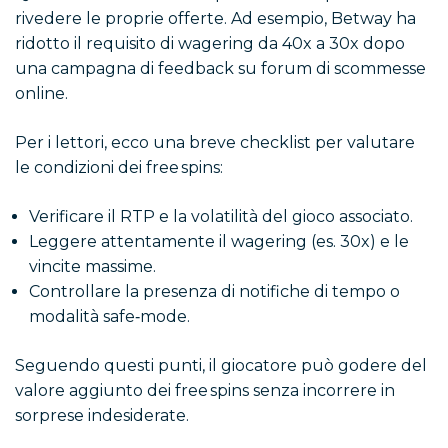
rivedere le proprie offerte. Ad esempio, Betway ha
ridotto il requisito di wagering da 40x a 30x dopo
una campagna di feedback su forum di scommesse
online.
Per i lettori, ecco una breve checklist per valutare
le condizioni dei free spins:
Verificare il RTP e la volatilità del gioco associato.
Leggere attentamente il wagering (es. 30x) e le
vincite massime.
Controllare la presenza di notifiche di tempo o
modalità safe‑mode.
Seguendo questi punti, il giocatore può godere del
valore aggiunto dei free spins senza incorrere in
sorprese indesiderate.