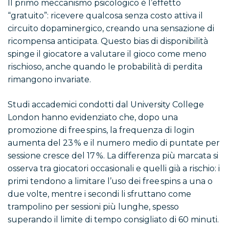
Il primo meccanismo psicologico è l’effetto
“gratuito”: ricevere qualcosa senza costo attiva il
circuito dopaminergico, creando una sensazione di
ricompensa anticipata. Questo bias di disponibilità
spinge il giocatore a valutare il gioco come meno
rischioso, anche quando le probabilità di perdita
rimangono invariate.
Studi accademici condotti dal University College
London hanno evidenziato che, dopo una
promozione di free spins, la frequenza di login
aumenta del 23 % e il numero medio di puntate per
sessione cresce del 17 %. La differenza più marcata si
osserva tra giocatori occasionali e quelli già a rischio: i
primi tendono a limitare l’uso dei free spins a una o
due volte, mentre i secondi li sfruttano come
trampolino per sessioni più lunghe, spesso
superando il limite di tempo consigliato di 60 minuti.