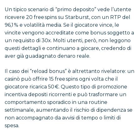
Un tipico scenario di “primo deposito” vede l’utente
ricevere 20 free spins su Starburst, con un RTP del
96,1 % e volatilità media. Se il giocatore vince, le
vincite vengono accreditate come bonus soggetto a
un requisito di 30x. Molti utenti, però, non leggono
questi dettagli e continuano a giocare, credendo di
aver già guadagnato denaro reale.
Il caso dei “reload bonus” è altrettanto rivelatore: un
casinò può offrire 15 free spins ogni volta che il
giocatore ricarica 50 €. Questo tipo di promozione
incentiva depositi ricorrenti e può trasformare un
comportamento sporadico in una routine
settimanale, aumentando il rischio di dipendenza se
non accompagnato da avvisi di tempo o limiti di
spesa.