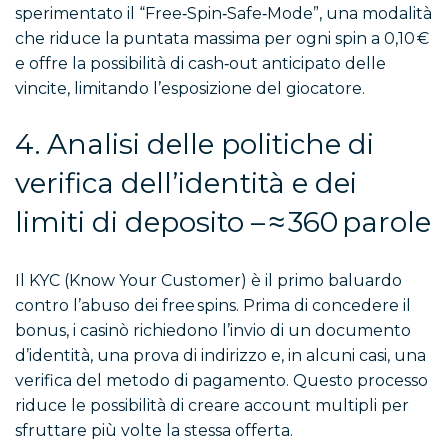
sperimentato il “Free‑Spin‑Safe‑Mode”, una modalità
che riduce la puntata massima per ogni spin a 0,10 €
e offre la possibilità di cash‑out anticipato delle
vincite, limitando l’esposizione del giocatore.
4. Analisi delle politiche di
verifica dell’identità e dei
limiti di deposito – ≈ 360 parole
Il KYC (Know Your Customer) è il primo baluardo
contro l’abuso dei free spins. Prima di concedere il
bonus, i casinò richiedono l’invio di un documento
d’identità, una prova di indirizzo e, in alcuni casi, una
verifica del metodo di pagamento. Questo processo
riduce le possibilità di creare account multipli per
sfruttare più volte la stessa offerta.