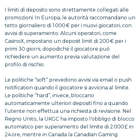
I limiti di deposito sono strettamente collegati alle
promozioni. In Europa, le autorità raccomandano un
tetto giornaliero di 1 000 € per i nuovi giocatori, con
avvisi di superamento. Alcuni operatori, come
CasinoX, impostano un deposit limit di 200 € per i
primi 30 giorni, dopodiché il giocatore può
richiedere un aumento previa valutazione del
profilo di rischio.
Le politiche “soft” prevedono avvisi via email o push
notification quando il giocatore si avvicina al limite.
Le politiche “hard”, invece, bloccano
automaticamente ulteriori depositi fino a quando
l’utente non effettua una richiesta di revisione. Nel
Regno Unito, la UKGC ha imposto l’obbligo di blocco
automatico per superamento del limite di 2 000 £ in
24 ore, mentre in Canada la Canadian Gaming