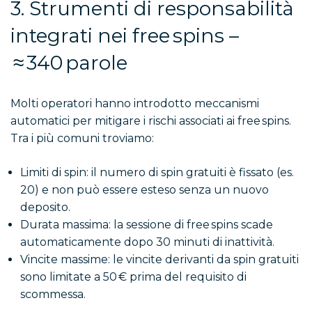
3. Strumenti di responsabilità
integrati nei free spins –
≈ 340 parole
Molti operatori hanno introdotto meccanismi
automatici per mitigare i rischi associati ai free spins.
Tra i più comuni troviamo:
Limiti di spin: il numero di spin gratuiti è fissato (es.
20) e non può essere esteso senza un nuovo
deposito.
Durata massima: la sessione di free spins scade
automaticamente dopo 30 minuti di inattività.
Vincite massime: le vincite derivanti da spin gratuiti
sono limitate a 50 € prima del requisito di
scommessa.