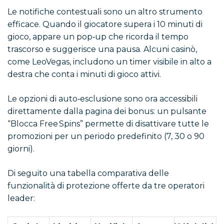
Le notifiche contestuali sono un altro strumento
efficace. Quando il giocatore supera i 10 minuti di
gioco, appare un pop‑up che ricorda il tempo
trascorso e suggerisce una pausa. Alcuni casinò,
come LeoVegas, includono un timer visibile in alto a
destra che conta i minuti di gioco attivi.
Le opzioni di auto‑esclusione sono ora accessibili
direttamente dalla pagina dei bonus: un pulsante
“Blocca Free Spins” permette di disattivare tutte le
promozioni per un periodo predefinito (7, 30 o 90
giorni).
Di seguito una tabella comparativa delle
funzionalità di protezione offerte da tre operatori
leader: