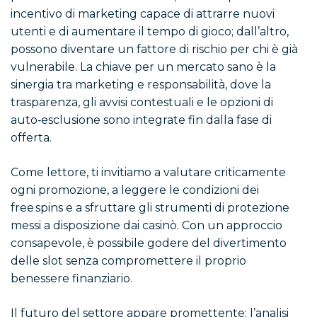
incentivo di marketing capace di attrarre nuovi
utenti e di aumentare il tempo di gioco; dall’altro,
possono diventare un fattore di rischio per chi è già
vulnerabile. La chiave per un mercato sano è la
sinergia tra marketing e responsabilità, dove la
trasparenza, gli avvisi contestuali e le opzioni di
auto‑esclusione sono integrate fin dalla fase di
offerta.
Come lettore, ti invitiamo a valutare criticamente
ogni promozione, a leggere le condizioni dei
free spins e a sfruttare gli strumenti di protezione
messi a disposizione dai casinò. Con un approccio
consapevole, è possibile godere del divertimento
delle slot senza compromettere il proprio
benessere finanziario.
Il futuro del settore appare promettente: l’analisi