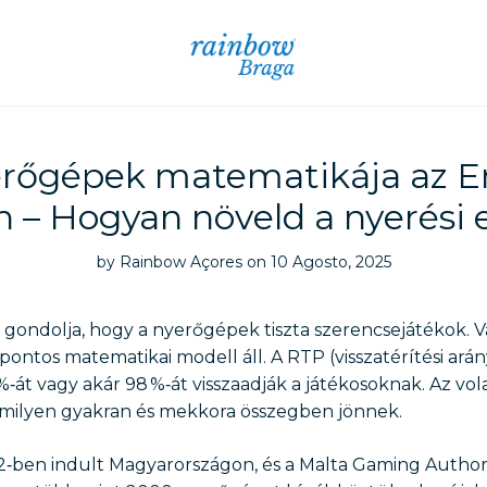
erőgépek matematikája az E
 – Hogyan növeld a nyerési 
by
Rainbow Açores
on 10 Agosto, 2025
 gondolja, hogy a nyerőgépek tiszta szerencsejátékok. 
ontos matematikai modell áll. A RTP (visszatérítési ará
‑át vagy akár 98 %‑át visszaadják a játékosoknak. Az volati
ilyen gyakran és mekkora összegben jönnek.
2‑ben indult Magyarországon, és a Malta Gaming Autho