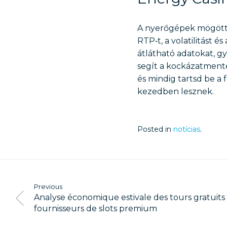
A nyerőgépek mögött 
RTP‑t, a volatilitást 
átlátható adatokat, gy
segít a kockázatmente
és mindig tartsd be a 
kezedben lesznek.
Posted in
notícias
.
Previous
Analyse économique estivale des tours gratuits
fournisseurs de slots premium