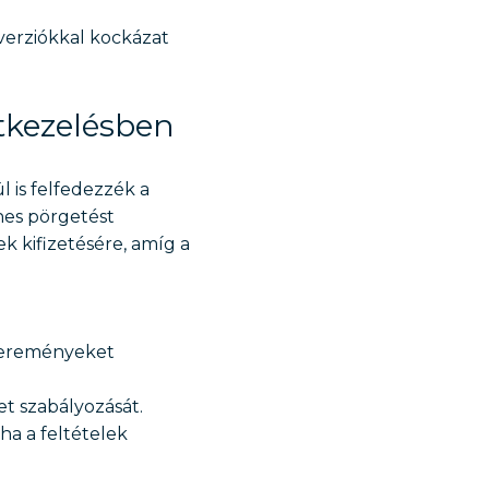
verziókkal kockázat
atkezelésben
 is felfedezzék a
nes pörgetést
k kifizetésére, amíg a
nyereményeket
et szabályozását.
a a feltételek