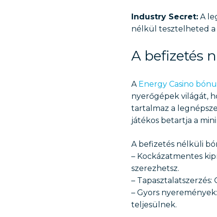
Industry Secret:
A le
nélkül tesztelheted a 
A befizetés 
A
Energy Casino bónus
nyerőgépek világát, h
tartalmaz a legnépsze
játékos betartja a min
A befizetés nélküli bó
– Kockázatmentes kipr
szerezhetsz.
– Tapasztalatszerzés: 
– Gyors nyeremények: 
teljesülnek.