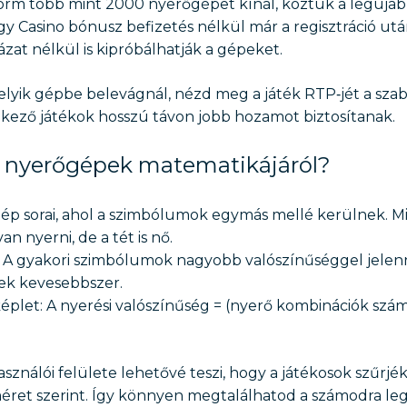
form több mint 2000 nyerőgépet kínál, köztük a legúja
y Casino bónusz befizetés nélkül már a regisztráció után
zat nélkül is kipróbálhatják a gépeket.
lyik gépbe belevágnál, nézd meg a játék RTP‑jét a sza
kező játékok hosszú távon jobb hozamot biztosítanak.
 a nyerőgépek matematikájáról?
gép sorai, ahol a szimbólumok egymás mellé kerülnek. Mi
n nyerni, de a tét is nő.
 A gyakori szimbólumok nagyobb valószínűséggel jelenn
k kevesebbszer.
plet: A nyerési valószínűség = (nyerő kombinációk száma
sználói felülete lehetővé teszi, hogy a játékosok szűrj
t méret szerint. Így könnyen megtalálhatod a számodra l