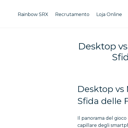
Rainbow SRX
Recrutamento
Loja Online
Desktop vs
Sfi
Desktop vs 
Sfida delle 
Il panorama del gioco 
capillare degli smartp