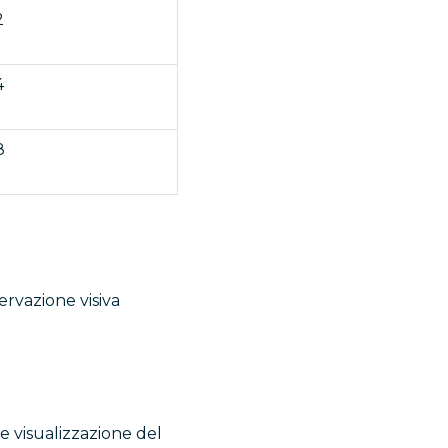
2
4
8
ervazione visiva
e visualizzazione del