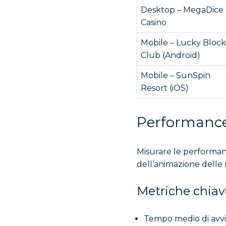
Desktop – MegaDice
Casino
Mobile – Lucky Block
Club (Android)
Mobile – SunSpin
Resort (iOS)
Performance 
Misurare le performanc
dell’animazione delle r
Metriche chiav
Tempo medio di avvio 