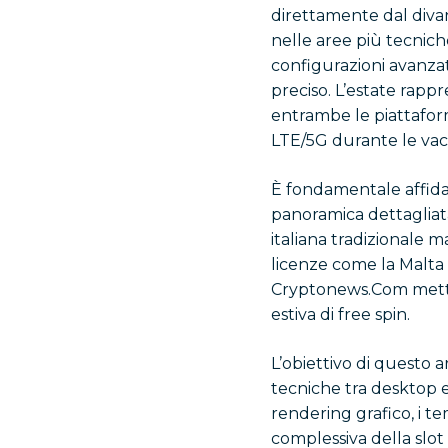
direttamente dal divan
nelle aree più tecniche 
configurazioni avanz
preciso. L’estate rapp
entrambe le piattaform
LTE/5G durante le vaca
È fondamentale affidars
panoramica dettagliata
italiana tradizionale m
licenze come la Malta
Cryptonews.Com mettono
estiva di free spin.
L’obiettivo di questo 
tecniche tra desktop e
rendering grafico, i te
complessiva della slot