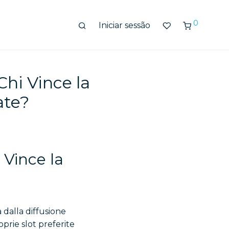
0
Iniciar sessão
hi Vince la
ate?
 Vince la
 dalla diffusione
prie slot preferite