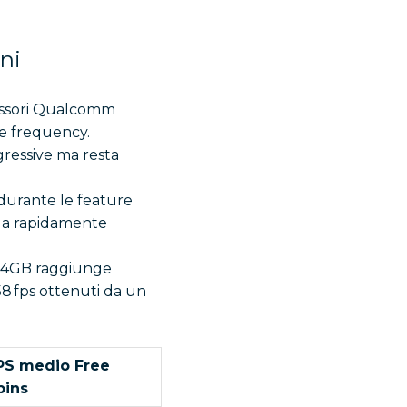
ni
essori Qualcomm
e frequency.
gressive ma resta
durante le feature
ada rapidamente
 4GB raggiunge
58 fps ottenuti da un
PS medio Free
pins