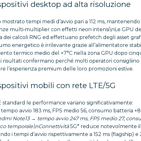
ispositivi desktop ad alta risoluzione
o mostrato tempi medi d’avvio pari a 112 ms, mantenendo
e multi‑multiplier con effetti neon intensi.\nLe GPU 
a dei calcoli RNG ed effettuano prefetch degli asset grafi
mo energetico è irrilevante grazie all’alimentatore stabil
to termico medio del +7°C nella zona GPU dopo cinque
i risultati confermano perché molti operatori consigliino
re l’esperienza premium delle loro promozioni estive.
ispositivi mobili con rete LTE/5G
 standard le performance variano significativamente:
→ tempo avvio 183 ms, FPS medio 56, consumo batteria +
dmi Note13 → tempo avvio 247 ms, FPS medio 27, consu
arco temporale.\nConnettività
5G* reduce notevolmente il
ndo i tempi d’avvio rispettivamente a 152 ms (flagship) e