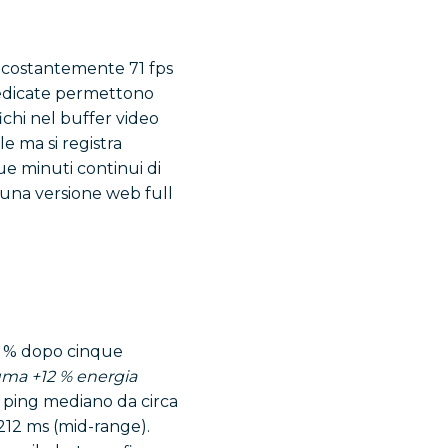
 costantemente 71 fps
dedicate permettono
c­hi nel buffer video
e ma si registra
 minuti continui di
 una versione web full
8 % dopo cinque
ma +12 % energia
 ping mediano da circa
 212 ms (mid-range).