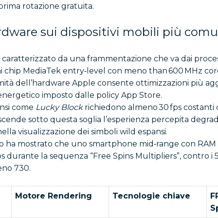
prima rotazione gratuita.
rdware sui dispositivi mobili più comu
 caratterizzato da una frammentazione che va dai proc
i chip MediaTek entry‑level con meno than 600 MHz cor
mità dell’hardware Apple consente ottimizzazioni più ag
energetico imposto dalle policy App Store.
ensi come
Lucky Block
richiedono almeno 30 fps costanti 
e scende sotto questa soglia l’esperienza percepita degr
 nella visualizzazione dei simboli wild espansi.
o ha mostrato che uno smartphone mid‑range con RAM
 durante la sequenza “Free Spins Multipliers”, contro i 
eno 730.
Motore Rendering
Tecnologie chiave
F
S