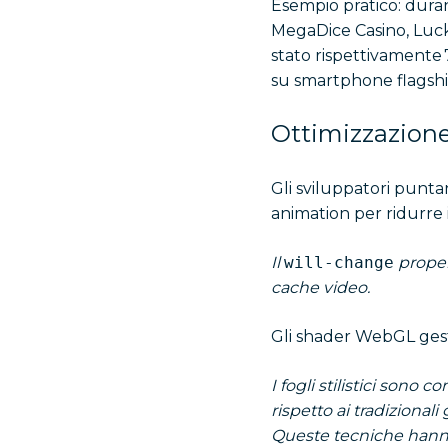
Esempio pratico: duran
MegaDice Casino, Lucky
stato rispettivamente 7
su smartphone flagshi
Ottimizzazione 
Gli sviluppatori puntan
animation per ridurre i
Il
will-change
proper
cache video.
Gli shader WebGL gestis
I fogli stilistici sono
rispetto ai tradizionali g
Queste tecniche han