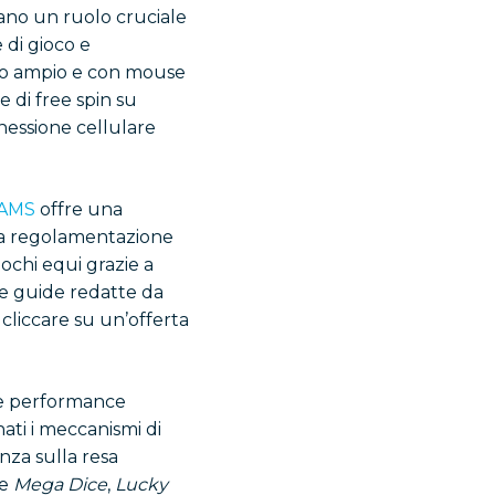
vano un ruolo cruciale
e di gioco e
mo ampio e con mouse
 di free spin su
nessione cellulare
AAMS
offre una
lla regolamentazione
iochi equi grazie a
e guide redatte da
cliccare su un’offerta
lle performance
ati i meccanismi di
nza sulla resa
me
Mega Dice
,
Lucky