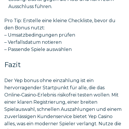
Ausschluss führen.
Pro Tip: Erstelle eine kleine Checkliste, bevor du
den Bonus nutzt:
– Umsatzbedingungen prüfen
– Verfallsdatum notieren
– Passende Spiele auswählen
Fazit
Der Yep bonus ohne einzahlung ist ein
hervorragender Startpunkt für alle, die das
Online‑Casino‑Erlebnis risikofrei testen wollen. Mit
einer klaren Registrierung, einer breiten
Spielauswahl, schnellen Auszahlungen und einem
zuverlässigen Kundenservice bietet Yep Casino
alles, was ein moderner Spieler verlangt. Nutze die