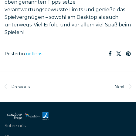
oben genannten Tipps, setze
verantwortungsbewusste Limits und genieße das
Spielvergnügen – sowohl am Desktop als auch
unterwegs. Viel Erfolg und vor allem viel Spaß beim
Spielen!
Posted in
notícias
.
Previous
Next
Sobre nós