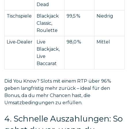
Dead
Tischspiele
Blackjack
99,5 %
Niedrig
Classic,
Roulette
Live‑Dealer
Live
98,0 %
Mittel
Blackjack,
Live
Baccarat
Did You Know? Slots mit einem RTP über 96 %
geben langfristig mehr zurück – ideal für den
Bonus, da du mehr Chancen hast, die
Umsatzbedingungen zu erfüllen.
4. Schnelle Auszahlungen: So