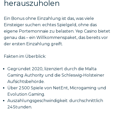
herauszuholen
Ein Bonus ohne Einzahlung ist das, was viele
Einsteiger suchen: echtes Spielgeld, ohne das
eigene Portemonnaie zu belasten. Yep Casino bietet
genau das – ein Willkommenspaket, das bereits vor
der ersten Einzahlung greift.
Fakten im Überblick:
Gegründet 2020, lizenziert durch die Malta
Gaming Authority und die Schleswig‑Holsteiner
Aufsichtsbehörde.
Über 2 500 Spiele von NetEnt, Microgaming und
Evolution Gaming.
Auszahlungsgeschwindigkeit: durchschnittlich
24 Stunden.