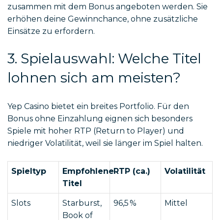
zusammen mit dem Bonus angeboten werden. Sie
erhöhen deine Gewinnchance, ohne zusätzliche
Einsätze zu erfordern.
3. Spielauswahl: Welche Titel
lohnen sich am meisten?
Yep Casino bietet ein breites Portfolio. Für den
Bonus ohne Einzahlung eignen sich besonders
Spiele mit hoher RTP (Return to Player) und
niedriger Volatilität, weil sie länger im Spiel halten.
Spieltyp
Empfohlene
RTP (ca.)
Volatilität
Titel
Slots
Starburst,
96,5 %
Mittel
Book of