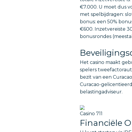
€7.000. U moet dus v
met spelbijdragen: sl
bonus: een 50% bonus 
€600. Inzetvereiste 30
bonusrondes (meestal
Beveiligings
Het casino maakt geb
spelers tweefactorauth
bezit van een Curacaos
Curacao-gelicentieerd
belastingadviseur.
Casino 711
Financiële O