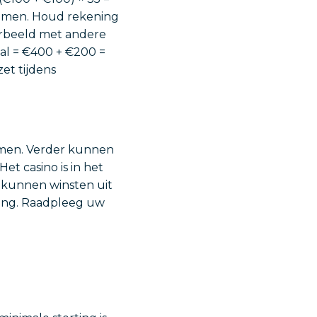
nemen. Houd rekening
orbeeld met andere
al = €400 + €200 =
et tijdens
rmen. Verder kunnen
et casino is in het
ë kunnen winsten uit
ting. Raadpleeg uw