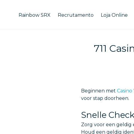
Rainbow SRX
Recrutamento
Loja Online
711 Casi
Beginnen met
Casino 
voor stap doorheen.
Snelle Check
Zorg voor een geldig
Houd een geldig identit