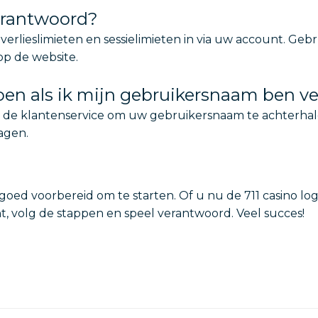
erantwoord?
, verlieslimieten en sessielimieten in via uw account. Geb
op de website.
en als ik mijn gebruikersnaam ben v
de klantenservice om uw gebruikersnaam te achterhal
agen.
goed voorbereid om te starten. Of u nu de 711 casino lo
, volg de stappen en speel verantwoord. Veel succes!