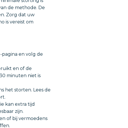
minimale storting is
 van de methode. De
en. Zorg dat uw
o is vereist om
n-pagina en volg de
ruikt en of de
30 minuten niet is
 het storten. Lees de
rt.
 kan extra tijd
baar zijn.
en of bij vermoedens
ffen.