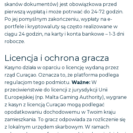
skanów dokumentów) jest obowiązkowa przed
pierwszą wypłatą i może potrwać do 24-72 godzin.
Po jej pomyślnym zakończeniu, wypłaty na e-
portfele i kryptowaluty są często realizowane w
ciągu 24 godzin, na karty i konta bankowe – 1-3 dni
robocze.
Licencja i ochrona gracza
Kasyno działa w oparciu o licencję wydaną przez
rząd Curaçao. Oznacza to, że platforma podlega
regulacjom tego podmiotu.
Ważne:
W
przeciwieństwie do licencji z jurysdykcji Unii
Europejskiej (np. Malta Gaming Authority), wygrane
z kasyn z licencją Curaçao mogą podlegać
opodatkowaniu dochodowemu w Twoim kraju
zamieszkania. To gracz odpowiada za rozliczenie się
z lokalnym urzędem skarbowym. W ramach