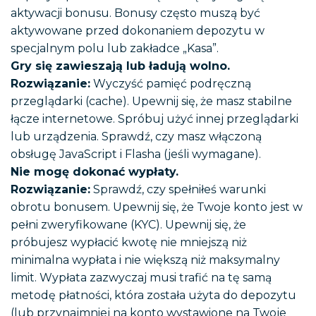
aktywacji bonusu. Bonusy często muszą być
aktywowane przed dokonaniem depozytu w
specjalnym polu lub zakładce „Kasa”.
Gry się zawieszają lub ładują wolno.
Rozwiązanie:
Wyczyść pamięć podręczną
przeglądarki (cache). Upewnij się, że masz stabilne
łącze internetowe. Spróbuj użyć innej przeglądarki
lub urządzenia. Sprawdź, czy masz włączoną
obsługę JavaScript i Flasha (jeśli wymagane).
Nie mogę dokonać wypłaty.
Rozwiązanie:
Sprawdź, czy spełniłeś warunki
obrotu bonusem. Upewnij się, że Twoje konto jest w
pełni zweryfikowane (KYC). Upewnij się, że
próbujesz wypłacić kwotę nie mniejszą niż
minimalna wypłata i nie większą niż maksymalny
limit. Wypłata zazwyczaj musi trafić na tę samą
metodę płatności, która została użyta do depozytu
(lub przynajmniej na konto wystawione na Twoje