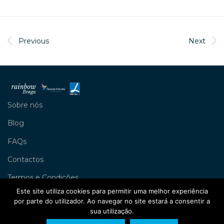
Previous
Next
Sobre nós
Blog
FAQs
Contactos
Termos e Condições
Este site utiliza cookies para permitir uma melhor experiência
Livro de Reclamações
por parte do utilizador. Ao navegar no site estará a consentir a
sua utilização.
Política de Privacidade