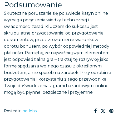
Podsumowanie
Skuteczne poruszanie się po świecie kasyn online
wymaga połączenia wiedzy technicznej i
świadomości zasad. Kluczem do sukcesu jest
skrupulatne przygotowanie: od przygotowania
dokumentów, przez zrozumienie warunków
obrotu bonusem, po wybór odpowiedniej metody
płatności. Pamiętaj, że najważniejszym elementem
jest odpowiedzialna gra – traktuj tę rozrywkę jako
formę spędzania wolnego czasu z określonym
budżetem, a nie sposób na zarobek. Przy odrobinie
przygotowania i korzystaniu z tego przewodnika,
Twoje doświadczenia z grami hazardowymi online
mogą być płynne, bezpieczne i przyjemne.
Posted in
notícias
.