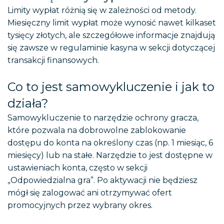
Limity wypłat różnią się w zależności od metody.
Miesięczny limit wypłat może wynosić nawet kilkaset
tysięcy złotych, ale szczegółowe informacje znajdują
się zawsze w regulaminie kasyna w sekcji dotyczącej
transakcji finansowych.
Co to jest samowykluczenie i jak to
działa?
Samowykluczenie to narzędzie ochrony gracza,
które pozwala na dobrowolne zablokowanie
dostępu do konta na określony czas (np. 1 miesiąc, 6
miesięcy) lub na stałe. Narzędzie to jest dostępne w
ustawieniach konta, często w sekcji
„Odpowiedzialna gra”. Po aktywacji nie będziesz
mógł się zalogować ani otrzymywać ofert
promocyjnych przez wybrany okres.