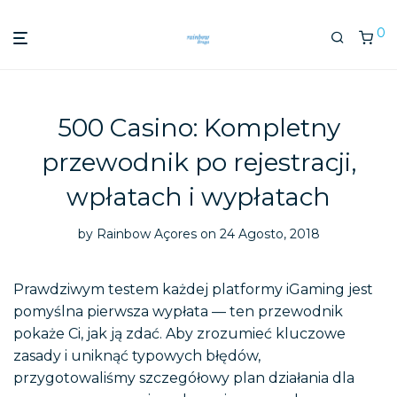
0
500 Casino: Kompletny
przewodnik po rejestracji,
wpłatach i wypłatach
by
Rainbow Açores
on 24 Agosto, 2018
Prawdziwym testem każdej platformy iGaming jest
pomyślna pierwsza wypłata — ten przewodnik
pokaże Ci, jak ją zdać. Aby zrozumieć kluczowe
zasady i uniknąć typowych błędów,
przygotowaliśmy szczegółowy plan działania dla