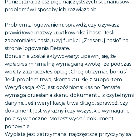
Poniżej znajdziesz pięć najczęstszych scenariusów
problemów i sposoby ich rozwiązania.
Problem z logowaniem: sprawdź, czy używasz
prawidłowej nazwy użytkownika i hasła. Jeśli
zapomniałeś hasła, użyj funkcji „Zresetuj hasło” na
stronie logowania Betsafe.
Bonus nie został aktywowany: upewnij się, że
wpłaciłeś minimalną wymaganą kwotę i że podczas
wpłaty zaznaczyłeś opcję „Chcę otrzymać bonus”.
Jeśli problem trwa, skontaktuj się z supportem.
Weryfikacja KYC jest opóźniona: kasino Betsafe
wymaga przesłania skanu dokumentu z czytelnymi
danymi. Jeśli weryfikacja trwa długo, sprawdź, czy
dokument jest wyraźny i czy wszystkie wymagane
pola są widoczne. Możesz wysłać dokument
ponownie.
Wypłata jest zatrzymana: najczęstsze przyczyny są