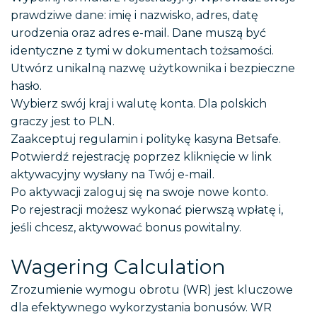
prawdziwe dane: imię i nazwisko, adres, datę
urodzenia oraz adres e-mail. Dane muszą być
identyczne z tymi w dokumentach tożsamości.
Utwórz unikalną nazwę użytkownika i bezpieczne
hasło.
Wybierz swój kraj i walutę konta. Dla polskich
graczy jest to PLN.
Zaakceptuj regulamin i politykę kasyna Betsafe.
Potwierdź rejestrację poprzez kliknięcie w link
aktywacyjny wysłany na Twój e-mail.
Po aktywacji zaloguj się na swoje nowe konto.
Po rejestracji możesz wykonać pierwszą wpłatę i,
jeśli chcesz, aktywować bonus powitalny.
Wagering Calculation
Zrozumienie wymogu obrotu (WR) jest kluczowe
dla efektywnego wykorzystania bonusów. WR