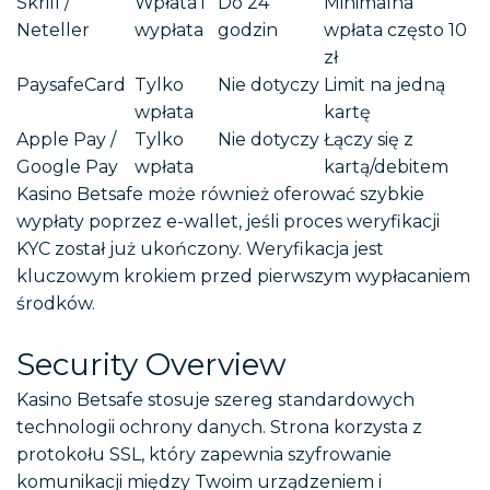
Skrill /
Wpłata i
Do 24
Minimalna
Neteller
wypłata
godzin
wpłata często 10
zł
PaysafeCard
Tylko
Nie dotyczy
Limit na jedną
wpłata
kartę
Apple Pay /
Tylko
Nie dotyczy
Łączy się z
Google Pay
wpłata
kartą/debitem
Kasino Betsafe może również oferować szybkie
wypłaty poprzez e-wallet, jeśli proces weryfikacji
KYC został już ukończony. Weryfikacja jest
kluczowym krokiem przed pierwszym wypłacaniem
środków.
Security Overview
Kasino Betsafe stosuje szereg standardowych
technologii ochrony danych. Strona korzysta z
protokołu SSL, który zapewnia szyfrowanie
komunikacji między Twoim urządzeniem i