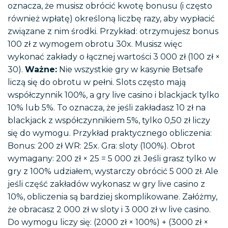
oznacza, że musisz obrócić kwotę bonusu (i często
również wpłatę) określoną liczbę razy, aby wypłacić
związane z nim środki. Przykład: otrzymujesz bonus
100 zł z wymogem obrotu 30x. Musisz więc
wykonać zakłady o łącznej wartości 3 000 zł (100 zł ×
30).
Ważne:
Nie wszystkie gry w kasynie Betsafe
liczą się do obrotu w pełni. Slots często mają
współczynnik 100%, a gry live casino i blackjack tylko
10% lub 5%. To oznacza, że jeśli zakładasz 10 zł na
blackjack z współczynnikiem 5%, tylko 0,50 zł liczy
się do wymogu. Przykład praktycznego obliczenia:
Bonus: 200 zł WR: 25x. Gra: sloty (100%). Obrot
wymagany: 200 zł × 25 = 5 000 zł. Jeśli grasz tylko w
gry z 100% udziałem, wystarczy obrócić 5 000 zł. Ale
jeśli część zakładów wykonasz w gry live casino z
10%, obliczenia są bardziej skomplikowane. Załóżmy,
że obracasz 2 000 zł w sloty i 3 000 zł w live casino.
Do wymogu liczy się: (2000 zł × 100%) + (3000 zł ×