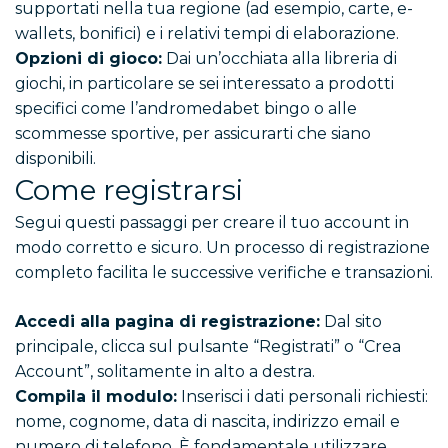
supportati nella tua regione (ad esempio, carte, e-
wallets, bonifici) e i relativi tempi di elaborazione.
Opzioni di gioco:
Dai un’occhiata alla libreria di
giochi, in particolare se sei interessato a prodotti
specifici come l’andromedabet bingo o alle
scommesse sportive, per assicurarti che siano
disponibili.
Come registrarsi
Segui questi passaggi per creare il tuo account in
modo corretto e sicuro. Un processo di registrazione
completo facilita le successive verifiche e transazioni.
Accedi alla pagina di registrazione:
Dal sito
principale, clicca sul pulsante “Registrati” o “Crea
Account”, solitamente in alto a destra.
Compila il modulo:
Inserisci i dati personali richiesti:
nome, cognome, data di nascita, indirizzo email e
numero di telefono. È fondamentale utilizzare