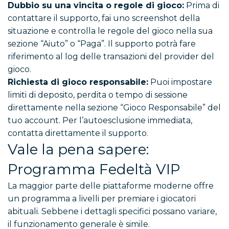
Dubbio su una vincita o regole di gioco:
Prima di
contattare il supporto, fai uno screenshot della
situazione e controlla le regole del gioco nella sua
sezione “Aiuto” o “Paga”. Il supporto potrà fare
riferimento al log delle transazioni del provider del
gioco.
Richiesta di gioco responsabile:
Puoi impostare
limiti di deposito, perdita o tempo di sessione
direttamente nella sezione “Gioco Responsabile” del
tuo account. Per l’autoesclusione immediata,
contatta direttamente il supporto.
Vale la pena sapere:
Programma Fedeltà VIP
La maggior parte delle piattaforme moderne offre
un programma a livelli per premiare i giocatori
abituali. Sebbene i dettagli specifici possano variare,
il funzionamento generale è simile.