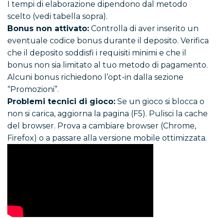
I tempi di elaborazione dipendono dal metodo
scelto (vedi tabella sopra).
Bonus non attivato:
Controlla di aver inserito un
eventuale codice bonus durante il deposito. Verifica
che il deposito soddisfi i requisiti minimi e che il
bonus non sia limitato al tuo metodo di pagamento.
Alcuni bonus richiedono l’opt-in dalla sezione
“Promozioni”.
Problemi tecnici di gioco:
Se un gioco si blocca o
non si carica, aggiorna la pagina (F5). Pulisci la cache
del browser. Prova a cambiare browser (Chrome,
Firefox) o a passare alla versione mobile ottimizzata.