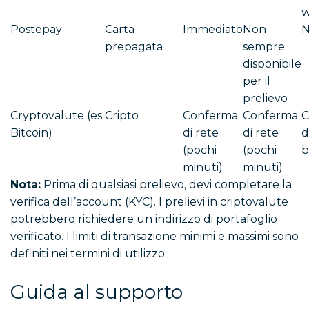
w
Postepay
Carta
Immediato
Non
N
prepagata
sempre
disponibile
per il
prelievo
Cryptovalute (es.
Cripto
Conferma
Conferma
C
Bitcoin)
di rete
di rete
d
(pochi
(pochi
b
minuti)
minuti)
Nota:
Prima di qualsiasi prelievo, devi completare la
verifica dell’account (KYC). I prelievi in criptovalute
potrebbero richiedere un indirizzo di portafoglio
verificato. I limiti di transazione minimi e massimi sono
definiti nei termini di utilizzo.
Guida al supporto