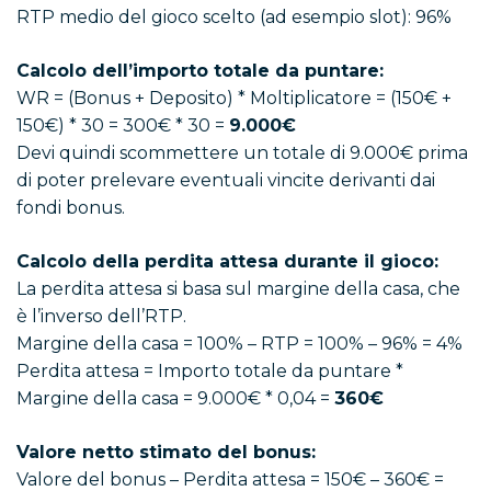
RTP medio del gioco scelto (ad esempio slot): 96%
Calcolo dell’importo totale da puntare:
WR = (Bonus + Deposito) * Moltiplicatore = (150€ +
150€) * 30 = 300€ * 30 =
9.000€
Devi quindi scommettere un totale di 9.000€ prima
di poter prelevare eventuali vincite derivanti dai
fondi bonus.
Calcolo della perdita attesa durante il gioco:
La perdita attesa si basa sul margine della casa, che
è l’inverso dell’RTP.
Margine della casa = 100% – RTP = 100% – 96% = 4%
Perdita attesa = Importo totale da puntare *
Margine della casa = 9.000€ * 0,04 =
360€
Valore netto stimato del bonus:
Valore del bonus – Perdita attesa = 150€ – 360€ =