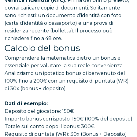
Verifica l’identità (KYC):
Prima del primo prelievo,
dovrai caricare copie di documenti. Solitamente
sono richiesti: un documento d’identità con foto
(carta d’identità o passaporto) e una prova di
residenza recente (bolletta). Il processo può
richiedere fino a 48 ore.
Calcolo del bonus
Comprendere la matematica dietro un bonus è
essenziale per valutare la sua reale convenienza.
Analizziamo un ipotetico bonus di benvenuto del
100% fino a 200€ con un requisito di puntata (WR)
di 30x (bonus + deposito).
Dati di esempio:
Deposito del giocatore: 150€
Importo bonus corrisposto: 150€ (100% del deposito)
Totale sul conto dopo il bonus: 300€
Requisito di puntata (WR): 30x (Bonus + Deposito)