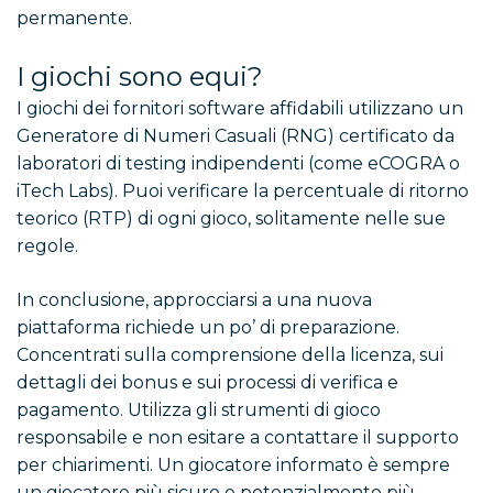
permanente.
I giochi sono equi?
I giochi dei fornitori software affidabili utilizzano un
Generatore di Numeri Casuali (RNG) certificato da
laboratori di testing indipendenti (come eCOGRA o
iTech Labs). Puoi verificare la percentuale di ritorno
teorico (RTP) di ogni gioco, solitamente nelle sue
regole.
In conclusione, approcciarsi a una nuova
piattaforma richiede un po’ di preparazione.
Concentrati sulla comprensione della licenza, sui
dettagli dei bonus e sui processi di verifica e
pagamento. Utilizza gli strumenti di gioco
responsabile e non esitare a contattare il supporto
per chiarimenti. Un giocatore informato è sempre
un giocatore più sicuro e potenzialmente più