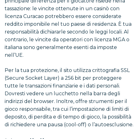
principale differenza per il giocatore risiede nella
tassazione: le vincite ottenute in un casinò con
licenza Curacao potrebbero essere considerate
reddito imponibile nel tuo paese di residenza. È tua
responsabilità dichiararle secondo le leggi locali. Al
contrario, le vincite da operatori con licenza MGA o
italiana sono generalmente esenti da imposte
nell’UE.
Per la tua protezione, il sito utilizza crittografia SSL
(Secure Socket Layer) a 256 bit per proteggere
tutte le transazioni finanziarie e i dati personali.
Dovresti vedere un lucchetto nella barra degli
indirizzi del browser. Inoltre, offre strumenti per il
gioco responsabile, tra cui l’impostazione di limiti di
deposito, di perdita e di tempo di gioco, la possibilità
di richiedere una pausa (cool-off) o l’autoesclusione.