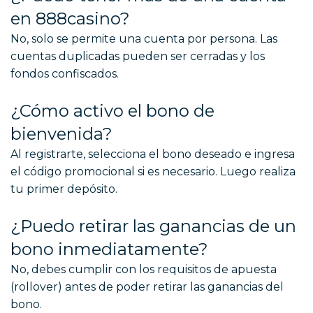
en 888casino?
No, solo se permite una cuenta por persona. Las
cuentas duplicadas pueden ser cerradas y los
fondos confiscados.
¿Cómo activo el bono de
bienvenida?
Al registrarte, selecciona el bono deseado e ingresa
el código promocional si es necesario. Luego realiza
tu primer depósito.
¿Puedo retirar las ganancias de un
bono inmediatamente?
No, debes cumplir con los requisitos de apuesta
(rollover) antes de poder retirar las ganancias del
bono.