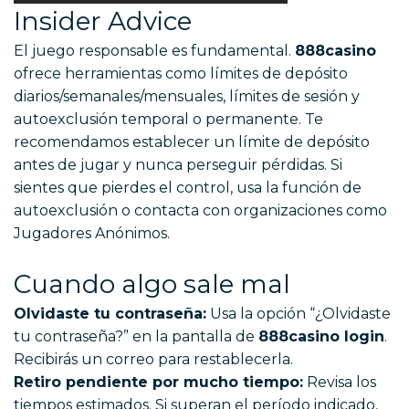
Insider Advice
El juego responsable es fundamental.
888casino
ofrece herramientas como límites de depósito
diarios/semanales/mensuales, límites de sesión y
autoexclusión temporal o permanente. Te
recomendamos establecer un límite de depósito
antes de jugar y nunca perseguir pérdidas. Si
sientes que pierdes el control, usa la función de
autoexclusión o contacta con organizaciones como
Jugadores Anónimos.
Cuando algo sale mal
Olvidaste tu contraseña:
Usa la opción “¿Olvidaste
tu contraseña?” en la pantalla de
888casino login
.
Recibirás un correo para restablecerla.
Retiro pendiente por mucho tiempo:
Revisa los
tiempos estimados. Si superan el período indicado,