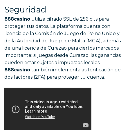
Seguridad
888casino
utiliza cifrado SSL de 256 bits para
proteger tus datos. La plataforma cuenta con
licencia de la Comisión de Juego de Reino Unido y
de la Autoridad de Juego de Malta (MGA), además
de una licencia de Curazao para ciertos mercados.
Importante: si juegas desde Curazao, las ganancias
pueden estar sujetas a impuestos locales.
888casino
también implementa autenticación de
dos factores (2FA) para proteger tu cuenta.