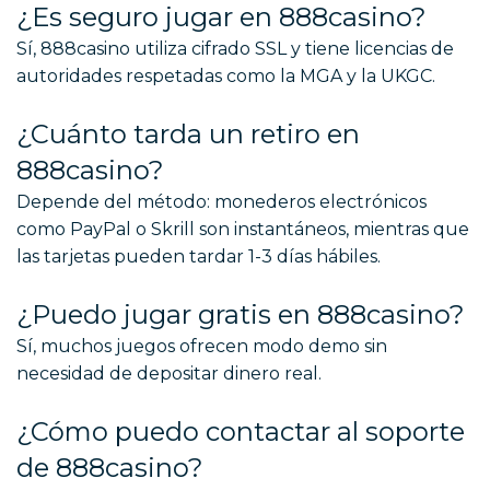
¿Es seguro jugar en 888casino?
Sí, 888casino utiliza cifrado SSL y tiene licencias de
autoridades respetadas como la MGA y la UKGC.
¿Cuánto tarda un retiro en
888casino?
Depende del método: monederos electrónicos
como PayPal o Skrill son instantáneos, mientras que
las tarjetas pueden tardar 1-3 días hábiles.
¿Puedo jugar gratis en 888casino?
Sí, muchos juegos ofrecen modo demo sin
necesidad de depositar dinero real.
¿Cómo puedo contactar al soporte
de 888casino?