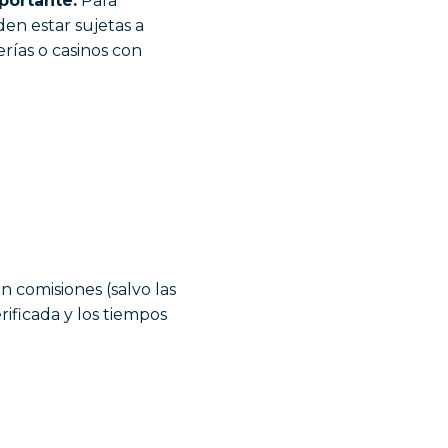
portante:
Para
den estar sujetas a
erías o casinos con
in comisiones (salvo las
ificada y los tiempos