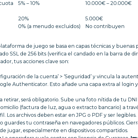
(cuota
5% – 10%
10.000€ – 20.000€
20%
5.000€
0% (a menudo excluidos)
No contribuyen
lataforma de juego se basa en capas técnicas y buenas pr
rado SSL de 256 bits (verifica el candado en la barra de d
dor, tus acciones clave son:
figuración de la cuenta’ > ‘Seguridad’ y vincula la auten
le Authenticator. Esto añade una capa extra al login y 
 retirar, será obligatorio. Sube una foto nítida de tu DNI
icilio (factura de luz, agua o extracto bancario) a trav
rfil. Los archivos deben estar en JPG o PDF y ser legibles.
 guardes tu contraseña en navegadores públicos. Cierra
e jugar, especialmente en dispositivos compartidos.