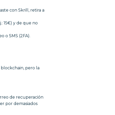
ste con Skrill, retira a
: 15€) y de que no
eo o SMS (2FA).
 blockchain, pero la
correo de recuperación
 ser por demasiados