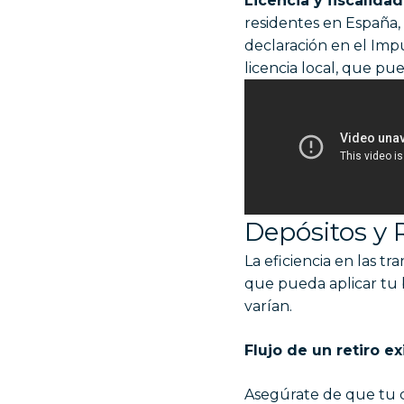
Licencia y fiscalidad
residentes en España, 
declaración en el Impu
licencia local, que pu
Depósitos y 
La eficiencia en las tr
que pueda aplicar tu 
varían.
Flujo de un retiro ex
Asegúrate de que tu 