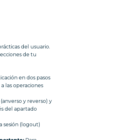
ácticas del usuario.
irecciones de tu
ticación en dos pasos
a las operaciones
 (anverso y reverso) y
és del apartado
 sesión (logout)