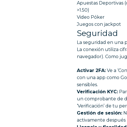
Apuestas Deportivas 
>1.50)
Video Póker
Juegos con jackpot
Seguridad
La seguridad en una p
La conexión utiliza cif
navegador). Como juga
Activar 2FA:
Ve a ‘Con
con una app como Goog
sensibles.
Verificación KYC:
Para
un comprobante de dom
‘Verificación’ de tu pe
Gestión de sesión:
No
activamente después d