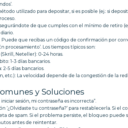
ndos’.
do utilizado para depositar, si es posible (ej.: si deposita
proceso.
segurándote de que cumples con el mínimo de retiro (ej.
diario.
. Puede que recibas un código de confirmación por corr
En procesamiento’. Los tiempos típicos son:
(Skrill, Neteller): 0-24 horas.
ito: 1-3 días bancarios.
: 2-5 días bancarios.
, etc.): La velocidad depende de la congestión de la red
omunes y Soluciones
niciar sesión, mi contraseña es incorrecta”.
ón ‘¿Olvidaste tu contraseña?’ para restablecerla. Si el 
rpeta de spam. Si el problema persiste, el bloqueo puede
nutos antes de reintentar.