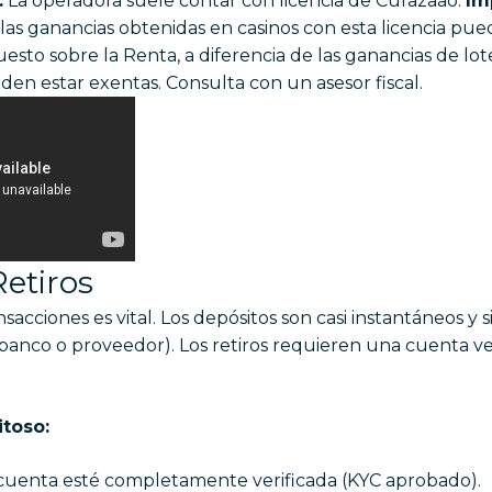
:
La operadora suele contar con licencia de Curazaao.
Im
las ganancias obtenidas en casinos con esta licencia pue
esto sobre la Renta, a diferencia de las ganancias de lot
eden estar exentas. Consulta con un asesor fiscal.
Retiros
ansacciones es vital. Los depósitos son casi instantáneos y s
banco o proveedor). Los retiros requieren una cuenta ver
itoso:
cuenta esté completamente verificada (KYC aprobado).