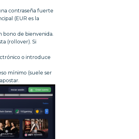
una contraseña fuerte
cipal (EUR es la
un bono de bienvenida.
 (rollover). Si
ectrónico o introduce
reso mínimo (suele ser
apostar.