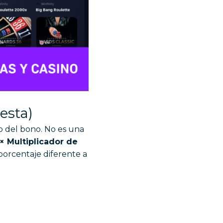
esta)
ro del bono. No es una
× Multiplicador de
porcentaje diferente a