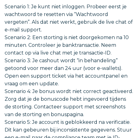
Scenario 1: Je kunt niet inloggen. Probeer eerst je
wachtwoord te resetten via “Wachtwoord
vergeten”. Als dat niet werkt, gebruik de live chat of
e-mail support.
Scenario 2: Een storting is niet doorgekomen na 10
minuten. Controleer je banktransactie. Neem
contact op via live chat met je transactie-ID.
Scenario 3: Je cashout wordt “in behandeling”
getoond voor meer dan 24 uur (voor e-wallets).
Open een support ticket via het accountpanel en
vraag om een update.
Scenario 4: Je bonus wordt niet correct geactiveerd.
Zorg dat je de bonuscode hebt ingevoerd tijdens
de storting. Contacteer support met screenshots
van de storting en bonuspagina.
Scenario 5: Je account is geblokkeerd na verificatie.
Dit kan gebeuren bij inconsistente gegevens. Stuur
een e-mail naar de compliance team met je ID-