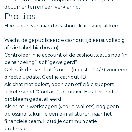
documenten en een verklaring.
Pro tips
Hoe je een vertraagde cashout kunt aanpakken:
Wacht de gepubliceerde cashouttijd eerst volledig
af (zie tabel hierboven).
Controleer in je account of de cashoutstatus nog “in
behandeling” is of “geweigerd”.
Gebruik de live chat functie (meestal 24/7) voor een
directe update. Geef je cashout-ID.
Als chat niet oplost, open een officiële support
ticket via het “Contact” formulier. Beschrijf het
probleem gedetailleerd.
Als er na 3 werkdagen (voor e-wallets) nog geen
oplossing is, kun je een e-mail sturen naar het
financiële team. Houd je communicatie
professioneel.