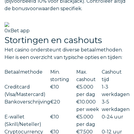
(bijvoorbeeld 10% voor blackjack). Controleer altijd
de bonusvoorwaarden specifiek.
0xBet app
Stortingen en cashouts
Het casino ondersteunt diverse betaalmethoden.
Hier is een overzicht van typische opties en tijden:
Betaalmethode
Min.
Max.
Cashout
storting
cashout
tijd
Creditcard
€10
€5.000
1-3
(Visa/Mastercard)
per dag
werkdagen
Bankoverschrijving
€20
€10.000
3-5
per week
werkdagen
E-wallet
€10
€5.000
0-24 uur
(Skrill/Neteller)
per dag
Cryptocurrency
€10
€7.500
0-12 uur