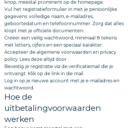
knop, meestal prominent op de homepage.
Vul het registratieformulier in met je persoonlijke
gegevens: volledige naam, e-mailadres,
geboortedatum en telefoonnummer. Zorg dat alles
klopt met je officiële documenten.
Creëer een veilig wachtwoord, minimaal 8 tekens
met letters, cijfers en een speciaal karakter.
Accepteer de algemene voorwaarden en privacy
policy. Lees deze altijd door.
Bevestig je registratie via de verificatiemail die je
ontvangt. Klik op de link in die mail.
Log in op je nieuwe account met je e-mailadres en
wachtwoord.
Hoe de
uitbetalingvoorwaarden
werken