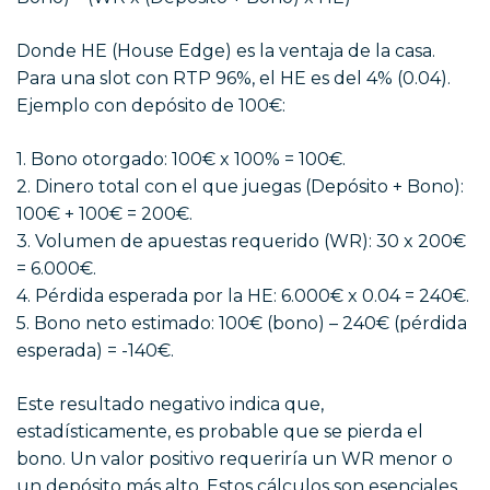
Donde HE (House Edge) es la ventaja de la casa.
Para una slot con RTP 96%, el HE es del 4% (0.04).
Ejemplo con depósito de 100€:
1. Bono otorgado: 100€ x 100% = 100€.
2. Dinero total con el que juegas (Depósito + Bono):
100€ + 100€ = 200€.
3. Volumen de apuestas requerido (WR): 30 x 200€
= 6.000€.
4. Pérdida esperada por la HE: 6.000€ x 0.04 = 240€.
5. Bono neto estimado: 100€ (bono) – 240€ (pérdida
esperada) = -140€.
Este resultado negativo indica que,
estadísticamente, es probable que se pierda el
bono. Un valor positivo requeriría un WR menor o
un depósito más alto. Estos cálculos son esenciales