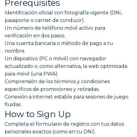
Prerequisites
Identificación oficial con fotografía vigente (DNI,
pasaporte o carnet de conducir).
Un número de teléfono móvil activo para
verificación en dos pasos.
Una cuenta bancaria o método de pago a tu
nombre.
Un dispositivo (PC o móvil) con navegador
actualizado o, como alternativa, la web optimizada
para móvil (una PWA).
Comprensión de los términos y condiciones
específicos de promociones y retiradas.
Conexión a internet estable para sesiones de juego
fluidas.
How to Sign Up
Completa el formulario de registro con tus datos
personales exactos (como en tu DNI).