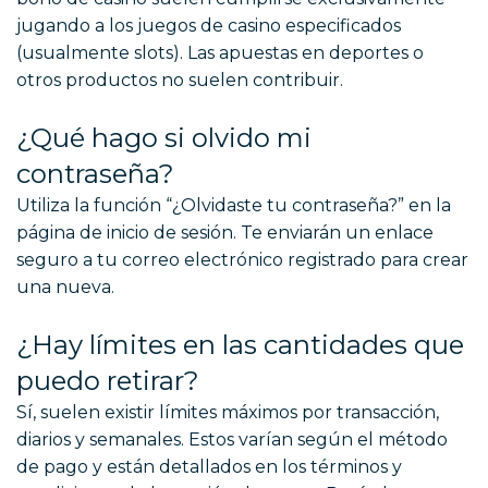
jugando a los juegos de casino especificados
(usualmente slots). Las apuestas en deportes o
otros productos no suelen contribuir.
¿Qué hago si olvido mi
contraseña?
Utiliza la función “¿Olvidaste tu contraseña?” en la
página de inicio de sesión. Te enviarán un enlace
seguro a tu correo electrónico registrado para crear
una nueva.
¿Hay límites en las cantidades que
puedo retirar?
Sí, suelen existir límites máximos por transacción,
diarios y semanales. Estos varían según el método
de pago y están detallados en los términos y