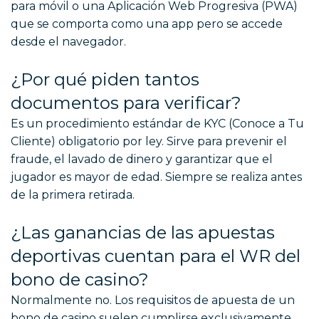
para móvil o una Aplicación Web Progresiva (PWA)
que se comporta como una app pero se accede
desde el navegador.
¿Por qué piden tantos
documentos para verificar?
Es un procedimiento estándar de KYC (Conoce a Tu
Cliente) obligatorio por ley. Sirve para prevenir el
fraude, el lavado de dinero y garantizar que el
jugador es mayor de edad. Siempre se realiza antes
de la primera retirada.
¿Las ganancias de las apuestas
deportivas cuentan para el WR del
bono de casino?
Normalmente no. Los requisitos de apuesta de un
bono de casino suelen cumplirse exclusivamente