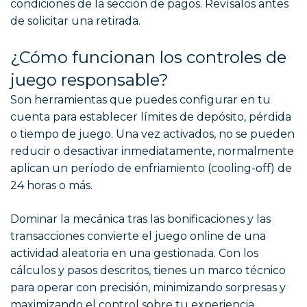
condiciones de la sección de pagos. Revísalos antes
de solicitar una retirada.
¿Cómo funcionan los controles de
juego responsable?
Son herramientas que puedes configurar en tu
cuenta para establecer límites de depósito, pérdida
o tiempo de juego. Una vez activados, no se pueden
reducir o desactivar inmediatamente, normalmente
aplican un período de enfriamiento (cooling-off) de
24 horas o más.
Dominar la mecánica tras las bonificaciones y las
transacciones convierte el juego online de una
actividad aleatoria en una gestionada. Con los
cálculos y pasos descritos, tienes un marco técnico
para operar con precisión, minimizando sorpresas y
maximizando el control sobre tu experiencia.