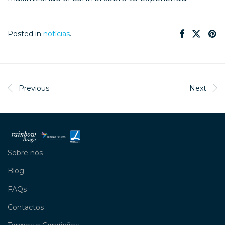
Posted in
notícias
.
Previous
Next
Sobre nós
Blog
FAQs
Contactos