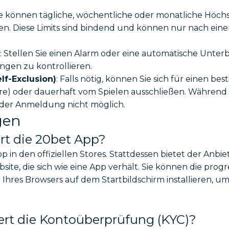
Sie können tägliche, wöchentliche oder monatliche Höch
n. Diese Limits sind bindend und können nur nach eine
: Stellen Sie einen Alarm oder eine automatische Unter
ungen zu kontrollieren.
lf-Exclusion)
: Falls nötig, können Sie sich für einen be
ahre) oder dauerhaft vom Spielen ausschließen. Während d
der Anmeldung nicht möglich.
gen
rt die 20bet App?
pp in den offiziellen Stores. Stattdessen bietet der Anbi
site, die sich wie eine App verhält. Sie können die pro
hres Browsers auf dem Startbildschirm installieren, um
ert die Kontoüberprüfung (KYC)?