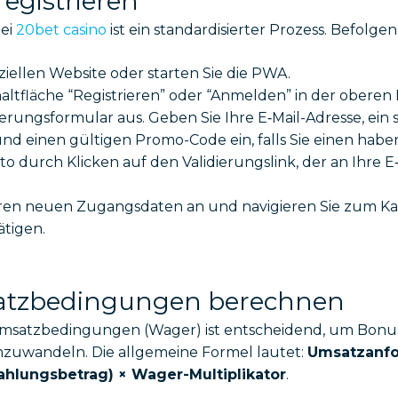
registrieren
ei
20bet casino
ist ein standardisierter Prozess. Befolgen 
iziellen Website oder starten Sie die PWA.
haltfläche “Registrieren” oder “Anmelden” in der oberen 
ierungsformular aus. Geben Sie Ihre E‑Mail-Adresse, ein 
nd einen gültigen Promo-Code ein, falls Sie einen habe
to durch Klicken auf den Validierungslink, der an Ihre E
Ihren neuen Zugangsdaten an und navigieren Sie zum Ka
ätigen.
tzbedingungen berechnen
Umsatzbedingungen (Wager) ist entscheidend, um Bonus
zuwandeln. Die allgemeine Formel lautet:
Umsatzanfo
ahlungsbetrag) × Wager-Multiplikator
.