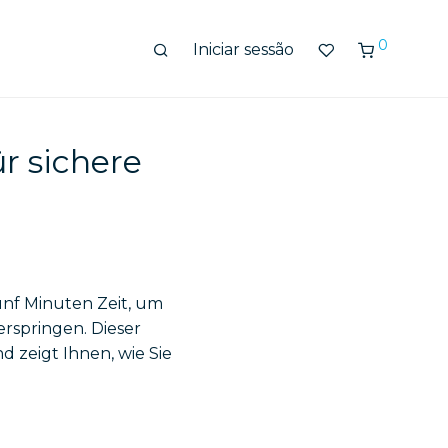
0
Iniciar sessão
r sichere
ünf Minuten Zeit, um
berspringen. Dieser
d zeigt Ihnen, wie Sie