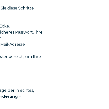
Sie diese Schritte:
Ecke.
sicheres Passwort, Ihre
n.
‑Mail-Adresse
ssenbereich, um Ihre
gelder in echtes,
rderung =