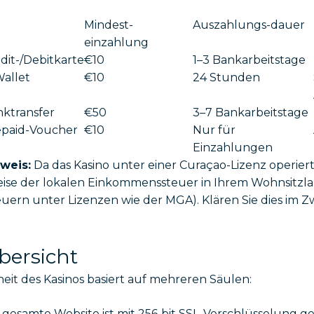
Mindest-
Auszahlungs-dauer
einzahlung
dit-/Debitkarte
€10
1–3 Bankarbeitstage
allet
€10
24 Stunden
ktransfer
€50
3–7 Bankarbeitstage
epaid-Voucher
€10
Nur für
Einzahlungen
weis:
Da das Kasino unter einer Curaçao-Lizenz operiert
se der lokalen Einkommenssteuer in Ihrem Wohnsitzla
euern unter Lizenzen wie der MGA). Klären Sie dies im Z
bersicht
heit des Kasinos basiert auf mehreren Säulen:
e gesamte Website ist mit 256‑bit SSL-Verschlüsselung g