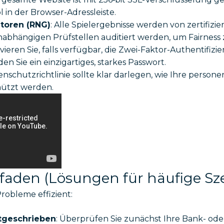
 in der Browser-Adressleiste.
toren (RNG)
: Alle Spielergebnisse werden von zertifizi
abhängigen Prüfstellen auditiert werden, um Fairness 
ivieren Sie, falls verfügbar, die Zwei-Faktor-Authentifizi
n Sie ein einzigartiges, starkes Passwort.
nschutzrichtlinie sollte klar darlegen, wie Ihre pers
hützt werden.
faden (Lösungen für häufige Sz
Probleme effizient:
tgeschrieben
: Überprüfen Sie zunächst Ihre Bank- ode