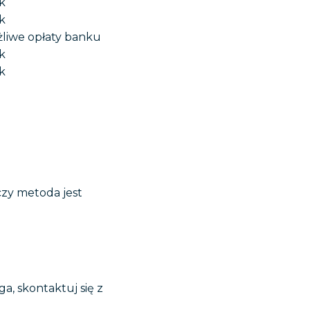
k
k
liwe opłaty banku
k
k
czy metoda jest
ga, skontaktuj się z