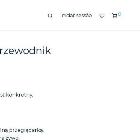
0
Iniciar sessão
przewodnik
st konkretny,
lną przeglądarką.
na żywo.