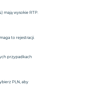
9%) mają wysokie RTP.
aga to rejestracji.
ych przypadkach
Wybierz PLN, aby