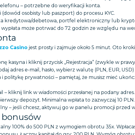
telefonu – potrzebne do weryfikacji konta.
(dowód osobisty lub paszport) do procesu KYC.
ta kredytowa/debetowa, portfel elektroniczny lub krypt
a wypłata może potrwać do 72 godzin ze względu na wer
onta
zzo Casino
jest prosty i zajmuje około 5 minut. Oto kroki
onę kasyna i kliknij przycisk „Rejestracja” (zwykle w pr
daj adres e-mail, hasło, wybierz walutę (PLN, EUR, USD) i
i politykę prywatności – pamiętaj, że musisz mieć ukończ
.
l – kliknij link w wiadomości przesłanej na podany adres.
 pierwszy depozyt. Minimalna wpłata to zazwyczaj 10 PLN.
ny – jeśli chcesz, aktywuj go w panelu promocji przed w
 bonusów
talny 100% do 500 PLN z wymogiem obrotu 35x. Wpłacas
bonusu. Łączny kapitał do gry: 200 PLN. Wymóg obrotu: