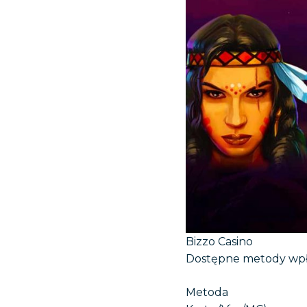
Bizzo Casino
Dostępne metody wpłat 
Metoda