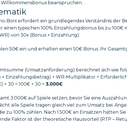
n Willkommensbonus beanspruchen.
ematik
no-Boni erfordert ein grundlegendes Verständnis der B
für einen typischen 100% Einzahlungsbonus bis zu 100€ 
R) von 30x (Bonus + Einzahlung).
en 50€ ein und erhalten einen 50€ Bonus. Ihr Gesamt
amtsumme (Umsatzanforderung) berechnet sich wie folg
+ Einzahlungsbetrag) × WR-Multiplikator = Erforderli
) × 30 = 100€ × 30 =
3.000€
samt 3.000€ auf Spiele setzen, bevor Sie eine Auszahl
cht alle Spiele tragen gleich viel zum Umsatz bei. Ang
die zu 100% zählen. Nach 1.500€ an Einsätzen hätten Si
ende Faktor ist der theoretische Hausvorteil (RTP – Retu