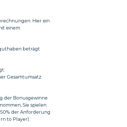
erechnungen. Hier ein
mit einem
guthaben beträgt
t:
cher Gesamtumsatz
ung der Bonusgewinne
enommen, Sie spielen
e 50% der Anforderung
rn to Player).