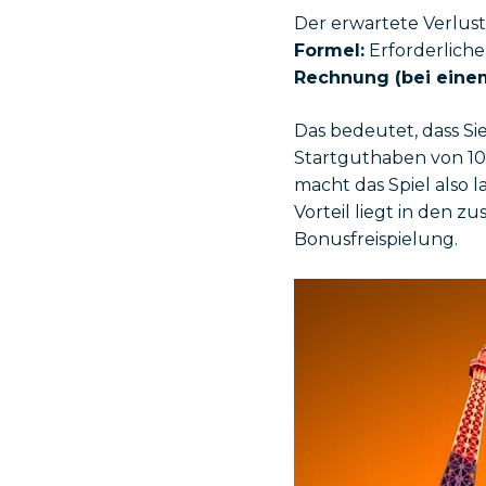
Der erwartete Verlust
Formel:
Erforderliche
Rechnung (bei einem
Das bedeutet, dass S
Startguthaben von 100
macht das Spiel also l
Vorteil liegt in den 
Bonusfreispielung.