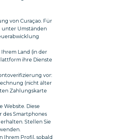
ung von Curaçao. Für
ne unter Umständen
teuerabwicklung
 Ihrem Land (in der
lattform ihre Dienste
ntoverifizierung vor:
echnung (nicht älter
gten Zahlungskarte
e Website. Diese
er des Smartphones
rhalten. Stellen Sie
erwenden.
n Ihrem Profil, sobald