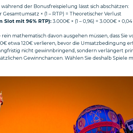
 während der Bonusfreispielung lässt sich abschätzen:
r Gesamtumsatz × (1 – RTP) = Theoretischer Verlust
 Slot mit 96% RTP):
3.000€ × (1 – 0,96) = 3.000€ × 0,04
ie rein mathematisch davon ausgehen müssen, dass Sie 
€ etwa 120€ verlieren, bevor die Umsatzbedingung erfü
angfristig nicht gewinnbringend, sondern verlängert prim
zusätzlichen Gewinnchancen. Wählen Sie deshalb Spiele 