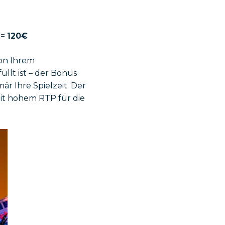
 =
120€
von Ihrem
llt ist – der Bonus
är Ihre Spielzeit. Der
mit hohem RTP für die