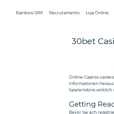
Rainbow SRX
Recrutamento
Loja Online
30bet Casi
Online-Casinos variiere
Informationen heraus u
Spielerlebnis wirklich w
Getting Rea
Bevor Sie sich registr