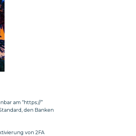
e
bar am “https://”
e Standard, den Banken
ktivierung von 2FA