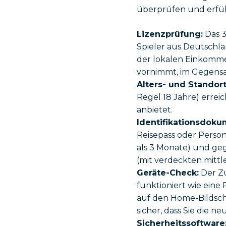
überprüfen und erfül
Lizenzprüfung:
Das 3
Spieler aus Deutschl
der lokalen Einkomme
vornimmt, im Gegensa
Alters- und Standort
Regel 18 Jahre) errei
anbietet.
Identifikationsdoku
Reisepass oder Person
als 3 Monate) und geg
(mit verdeckten mittl
Geräte-Check:
Der Zu
funktioniert wie ein
auf den Home-Bildschi
sicher, dass Sie die n
Sicherheitssoftware