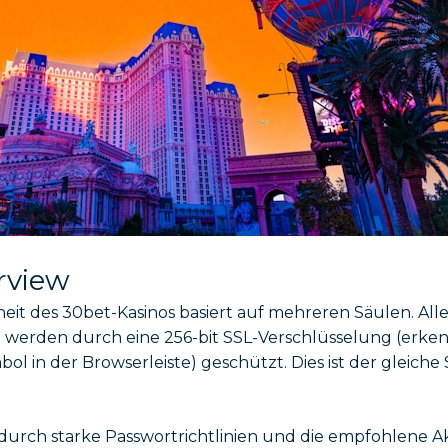
rview
heit des 30bet-Kasinos basiert auf mehreren Säulen. All
erden durch eine 256-bit SSL-Verschlüsselung (erkenn
l in der Browserleiste) geschützt. Dies ist der gleich
 durch starke Passwortrichtlinien und die empfohlene A