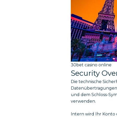
30bet casino online
Security Ove
Die technische Sicher
Datenübertragungen w
und dem Schloss-Symbo
verwenden.
Intern wird Ihr Konto