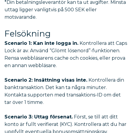
*Din betalningsleverantör kan ta ut avgifter. Minsta
uttag ligger vanligtvis på 500 SEK eller
motsvarande.
Felsökning
Scenario 1: Kan inte logga in.
Kontrollera att Caps
Lock är av. Använd “Glömt lösenord”-funktionen.
Rensa webbläsarens cache och cookies, eller prova
en annan webbläsare.
Scenario 2: Insättning visas inte.
Kontrollera din
banktransaktion. Det kan ta några minuter.
Kontakta supporten med transaktions-ID om det
tar över 1 timme.
Scenario 3: Uttag försenat.
Först, se till att ditt
konto är fullt verifierat (KYC). Kontrollera att du har
uppfyllt eventuella bonusomsättningskrav.