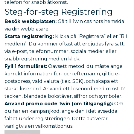
telefon för snabb åtkomst.
Steg-för-steg Registrering
Besök webbplatsen:
Gå till 1win casinots hemsida
via din webbläsare.
Starta registrering:
Klicka på “Registrera” eller “Bli
medlem”. Du kommer oftast att erbjudas fyra sätt:
via e-post, telefonnummer, sociala medier eller
snabbregistrering med en klick.
Fyll i formuläret:
Oavsett metod, du måste ange
korrekt information: för- och efternamn, giltig e-
postadress, vald valuta (t.ex. SEK), och skapa ett
starkt lösenord. Använd ett lösenord med minst 12
tecken, blandade bokstäver, siffror och symboler.
Använd promo code 1win (om tillgänglig):
Om
du har en kampanjkod, ange den i det avsedda
fältet under registreringen. Detta aktiverar
vanligtvis en välkomstbonus.