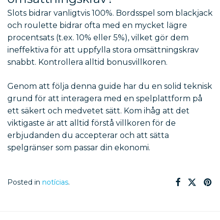
Slots bidrar vanligtvis 100%. Bordsspel som blackjack
och roulette bidrar ofta med en mycket lägre
procentsats (t.ex. 10% eller 5%), vilket gör dem
ineffektiva för att uppfylla stora omsättningskrav
snabbt. Kontrollera alltid bonusvillkoren.
Genom att följa denna guide har du en solid teknisk
grund för att interagera med en spelplattform på
ett säkert och medvetet sätt. Kom ihåg att det
viktigaste är att alltid förstå villkoren för de
erbjudanden du accepterar och att sätta
spelgränser som passar din ekonomi.
Posted in
notícias
.