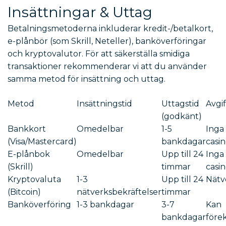
Insättningar & Uttag
Betalningsmetoderna inkluderar kredit-/betalkort,
e-plånbör (som Skrill, Neteller), banköverföringar
och kryptovalutor. För att säkerställa smidiga
transaktioner rekommenderar vi att du använder
samma metod för insättning och uttag.
Metod
Insättningstid
Uttagstid
Avgif
(godkänt)
Bankkort
Omedelbar
1-5
Inga 
(Visa/Mastercard)
bankdagar
casin
E-plånbok
Omedelbar
Upp till 24
Inga 
(Skrill)
timmar
casin
Kryptovaluta
1-3
Upp till 24
Nätv
(Bitcoin)
nätverksbekräftelser
timmar
Banköverföring
1-3 bankdagar
3-7
Kan
bankdagar
för