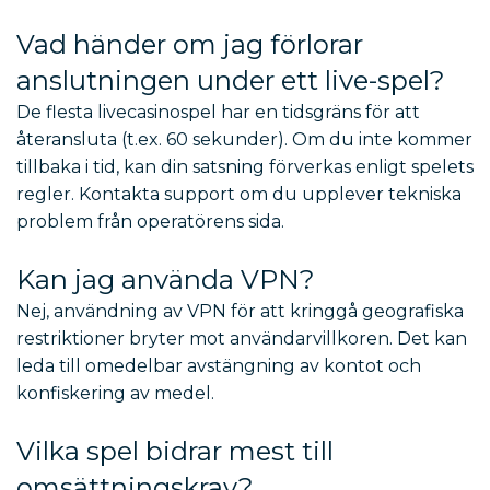
Vad händer om jag förlorar
anslutningen under ett live-spel?
De flesta livecasinospel har en tidsgräns för att
återansluta (t.ex. 60 sekunder). Om du inte kommer
tillbaka i tid, kan din satsning förverkas enligt spelets
regler. Kontakta support om du upplever tekniska
problem från operatörens sida.
Kan jag använda VPN?
Nej, användning av VPN för att kringgå geografiska
restriktioner bryter mot användarvillkoren. Det kan
leda till omedelbar avstängning av kontot och
konfiskering av medel.
Vilka spel bidrar mest till
omsättningskrav?