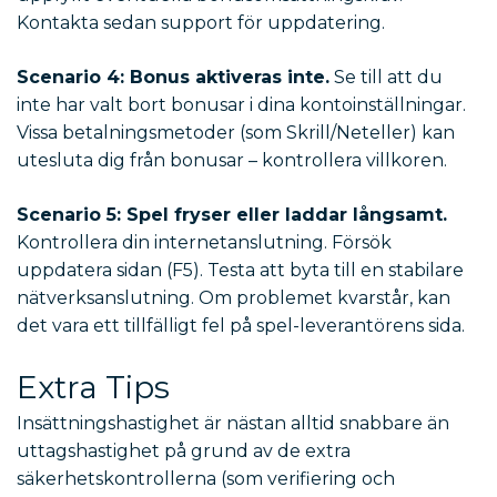
Kontakta sedan support för uppdatering.
Scenario 4: Bonus aktiveras inte.
Se till att du
inte har valt bort bonusar i dina kontoinställningar.
Vissa betalningsmetoder (som Skrill/Neteller) kan
utesluta dig från bonusar – kontrollera villkoren.
Scenario 5: Spel fryser eller laddar långsamt.
Kontrollera din internetanslutning. Försök
uppdatera sidan (F5). Testa att byta till en stabilare
nätverksanslutning. Om problemet kvarstår, kan
det vara ett tillfälligt fel på spel-leverantörens sida.
Extra Tips
Insättningshastighet är nästan alltid snabbare än
uttagshastighet på grund av de extra
säkerhetskontrollerna (som verifiering och