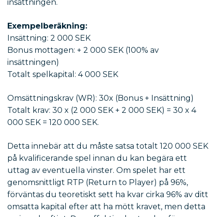
insättningen.
Exempelberäkning:
Insättning: 2 000 SEK
Bonus mottagen: + 2 000 SEK (100% av
insättningen)
Totalt spelkapital: 4 000 SEK
Omsättningskrav (WR): 30x (Bonus + Insättning)
Totalt krav: 30 x (2 000 SEK + 2 000 SEK) = 30 x 4
000 SEK = 120 000 SEK.
Detta innebär att du måste satsa totalt 120 000 SEK
på kvalificerande spel innan du kan begära ett
uttag av eventuella vinster. Om spelet har ett
genomsnittligt RTP (Return to Player) på 96%,
förväntas du teoretiskt sett ha kvar cirka 96% av ditt
omsatta kapital efter att ha mött kravet, men detta